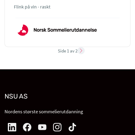
Flink på vin - raskt
Norsk Sommelierutdannelse
Side 1 av 2
NSU AS
Nordens største sommelierutdanning